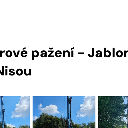
ÚVOD
REALIZACE
O NÁS
More
rové pažení - Jablo
Nisou