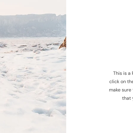
This is a
click on th
make sure 
that 