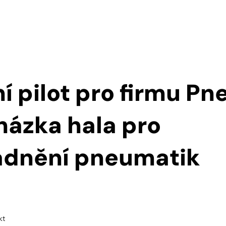
ÚVOD
REALIZACE
O NÁS
More
í pilot pro firmu Pn
házka hala pro
adnění pneumatik
kt