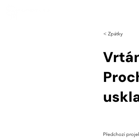
< Zpátky
Vrtán
Proc
uskl
Předchozí proje